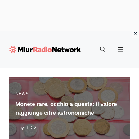
Vai
al
Menu
contenuto
NEWS
Monete rare, occhio a questa: il valore
raggiunge cifre astronomiche
by
R.D.V.