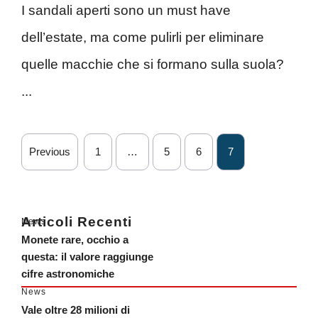
I sandali aperti sono un must have
dell’estate, ma come pulirli per eliminare
quelle macchie che si formano sulla suola?
...
Previous
1
…
5
6
7
Articoli Recenti
News
Monete rare, occhio a
questa: il valore raggiunge
cifre astronomiche
News
Vale oltre 28 milioni di