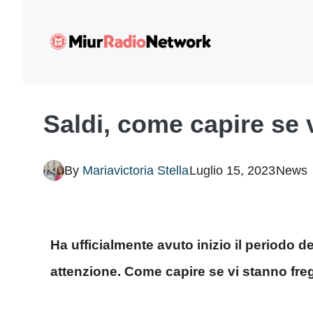
Vai
al
contenuto
Saldi, come capire se v
By
Mariavictoria Stella
Luglio 15, 2023
News
Ha ufficialmente avuto inizio il periodo d
attenzione. Come capire se vi stanno fr