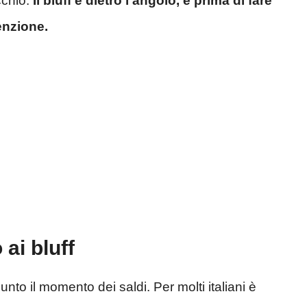
cchio.
Il bluff e dietro l’angolo, e prima di fare
enzione.
 ai bluff
unto il momento dei saldi. Per molti italiani è