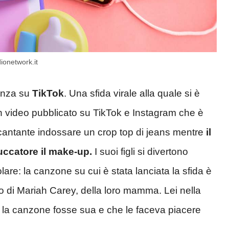
ionetwork.it
denza su
TikTok
. Una sfida virale alla quale si è
 Un video pubblicato su TikTok e Instagram che è
a cantante indossare un crop top di jeans mentre
il
truccatore il make-up.
I suoi figli si divertono
lare: la canzone su cui è stata lanciata la sfida è
o di Mariah Carey, della loro mamma. Lei nella
che la canzone fosse sua e che le faceva piacere