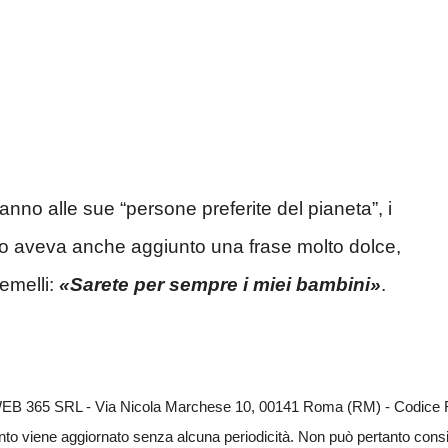
no alle sue “persone preferite del pianeta”, i
to aveva anche aggiunto una frase molto dolce,
emelli:
«Sarete per sempre i miei bambini»
.
i WEB 365 SRL - Via Nicola Marchese 10, 00141 Roma (RM) - Codice F
anto viene aggiornato senza alcuna periodicità. Non può pertanto conside