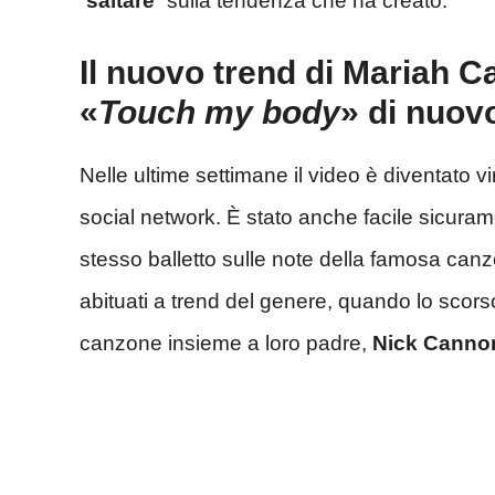
“
saltare
“ sulla tendenza che ha creato.
Il nuovo trend di Mariah Ca
«
Touch my body
» di nuov
Nelle ultime settimane il video è diventato vi
social network. È stato anche facile sicuram
stesso balletto sulle note della famosa canz
abituati a trend del genere, quando lo scor
canzone insieme a loro padre,
Nick Canno