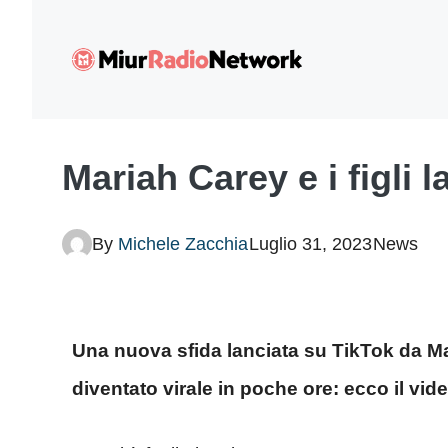
Vai
al
contenuto
Mariah Carey e i figli l
By
Michele Zacchia
Luglio 31, 2023
News
Una nuova sfida lanciata su TikTok da Mari
diventato virale in poche ore: ecco il vide