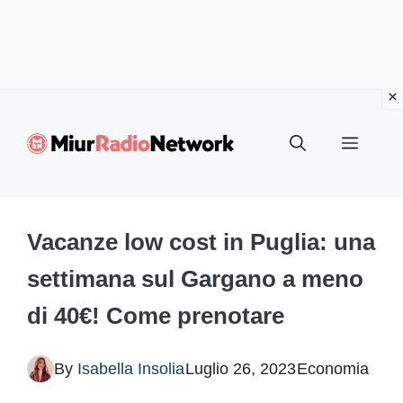
Vai
al
Menu
contenuto
Vacanze low cost in Puglia: una
settimana sul Gargano a meno
di 40€! Come prenotare
By
Isabella Insolia
Luglio 26, 2023
Economia