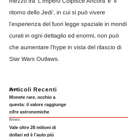
mezzo tra ‘L’Impero Colpisce Ancora’ e ‘Il
ritorno dello Jedi’, in cui si può vivere
l’esperienza del fuori legge spaziale in mondi
curati in ogni dettaglio ed enormi, non può
che aumentare l’hype in vista del rilascio di
Star Wars Outlaws.
Articoli Recenti
News
Monete rare, occhio a
questa: il valore raggiunge
cifre astronomiche
News
Vale oltre 28 milioni di
dollari ed è l’auto più