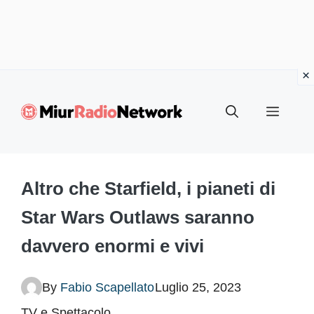
Vai
al
Menu
contenuto
Altro che Starfield, i pianeti di
Star Wars Outlaws saranno
davvero enormi e vivi
By
Fabio Scapellato
Luglio 25, 2023
TV e Spettacolo