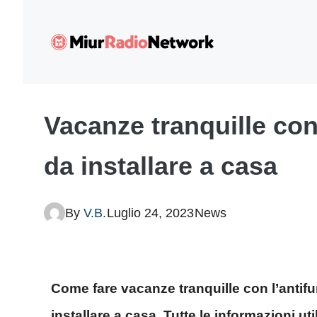
Vai
al
contenuto
Vacanze tranquille con l
da installare a casa
By
V.B.
Luglio 24, 2023
News
Come fare vacanze tranquille con l’antifurt
installare a casa. Tutte le informazioni ut