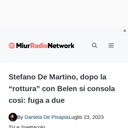
Vai
al
Menu
contenuto
Stefano De Martino, dopo la
“rottura” con Belen si consola
così: fuga a due
By
Daniela De Pisapia
Luglio 23, 2023
TV e Spettacolo