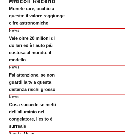
Articoli Recenti
News
Monete rare, occhio a
questa: il valore raggiunge
cifre astronomiche
News
Vale oltre 28 milioni di
dollari ed è l’auto più
costosa al mondo: il
modello
News
Fai attenzione, se non
guardi la tv a questa
distanza rischi grosso
News
Cosa succede se metti
dell’alluminio nel
congelatore, l’esito è
surreale
Sport e Motori