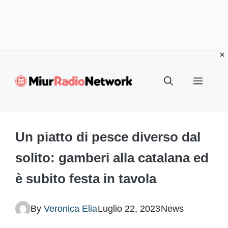
Vai
al
Menu
contenuto
Un piatto di pesce diverso dal
solito: gamberi alla catalana ed
è subito festa in tavola
By
Veronica Elia
Luglio 22, 2023
News