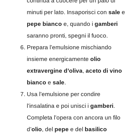
continua a cuocere per un paio di
minuti per lato. Insaporisci con
sale
e
pepe bianco
e, quando i
gamberi
saranno pronti, spegni il fuoco.
Prepara l’emulsione mischiando
insieme energicamente
olio
extravergine d’oliva
,
aceto di vino
bianco
e
sale
.
Usa l’emulsione per condire
l’insalatina e poi unisci i
gamberi
.
Completa l’opera con ancora un filo
d’
olio
, del
pepe
e del
basilico