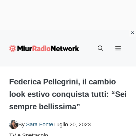
Vai
al
Menu
contenuto
Federica Pellegrini, il cambio
look estivo conquista tutti: “Sei
sempre bellissima”
By
Sara Fonte
Luglio 20, 2023
TV e Spettacolo