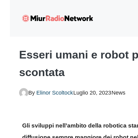
Vai
al
contenuto
Esseri umani e robot p
scontata
By
Elinor Scoltock
Luglio 20, 2023
News
Gli sviluppi nell’ambito della robotica 
diffusione sempre maggiore dei robot nell