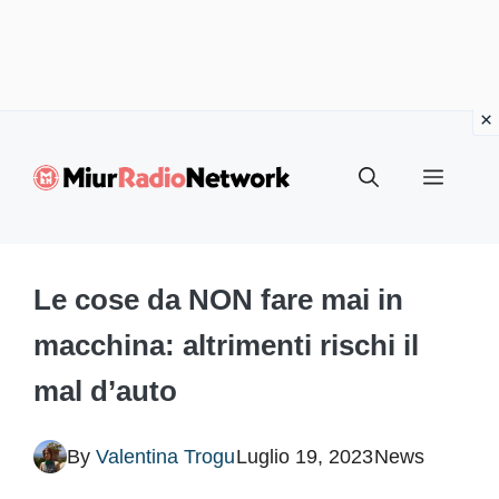
Vai
al
Menu
contenuto
Le cose da NON fare mai in
macchina: altrimenti rischi il
mal d’auto
By
Valentina Trogu
Luglio 19, 2023
News