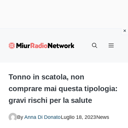
Vai
al
Menu
contenuto
Tonno in scatola, non
comprare mai questa tipologia:
gravi rischi per la salute
By
Anna Di Donato
Luglio 18, 2023
News