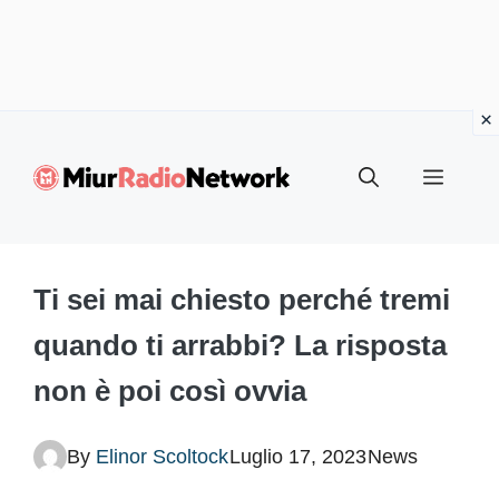
Vai
al
Menu
contenuto
Ti sei mai chiesto perché tremi
quando ti arrabbi? La risposta
non è poi così ovvia
By
Elinor Scoltock
Luglio 17, 2023
News